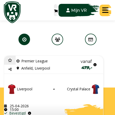
Tog
Mijn VR
Premier League
vanaf
479,-
Anfield, Liverpool
Liverpool
-
Crystal Palace
25-04-2026
15:00
Bevestigd