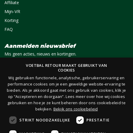
Affiliate
Mijn-VR
Korting
FAQ
Aanmelden nieuwsbrief
Mis geen acties, nieuws en kortingen.
VOETBAL RETOUR MAAKT GEBRUIKT VAN
COOKIES
E-mail
Aanmelden
Wij gebruiken functionele, analytische, gebruikerservaring en
performance cookies om je een geweldige website-ervaring te
bieden. Als je akkoord gaat met ons gebruik van cookies, klik je
Je ontvangt 1x per maand per e-mail van ons een nieuwsbrief op het door jou opgegeven
op “Accepteren en doorgaan”. Lees meer over hoe wij cookies
e-mailadres. Lees hier onze
privacy- en cookieverklaring.
gebruiken en hoe je ze kunt beheren door ons cookiebeleid te
bekijken.
Bekijk ons cookiebeleid
STRIKT NOODZAKELIJKE
PRESTATIE