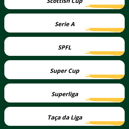
Scottish Cup
Lees
meer
Serie A
Lees
meer
SPFL
Lees
meer
Super Cup
Lees
meer
Superliga
Lees
meer
Taça da Liga
Lees
meer