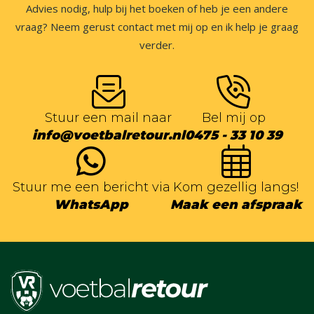
Advies nodig, hulp bij het boeken of heb je een andere
vraag? Neem gerust contact met mij op en ik help je graag
verder.
Stuur een mail naar
Bel mij op
info@voetbalretour.nl
0475 - 33 10 39
Stuur me een bericht via
Kom gezellig langs!
WhatsApp
Maak een afspraak