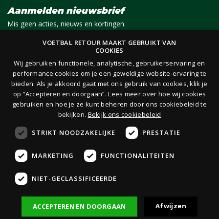
Aanmelden nieuwsbrief
Mis geen acties, nieuws en kortingen.
VOETBAL RETOUR MAAKT GEBRUIKT VAN
COOKIES
E-mail
Aanmelden
Wij gebruiken functionele, analytische, gebruikerservaring en
performance cookies om je een geweldige website-ervaring te
bieden. Als je akkoord gaat met ons gebruik van cookies, klik je
Je ontvangt 1x per maand per e-mail van ons een nieuwsbrief op het door jou opgegeven
op “Accepteren en doorgaan”. Lees meer over hoe wij cookies
e-mailadres. Lees hier onze
privacy- en cookieverklaring.
gebruiken en hoe je ze kunt beheren door ons cookiebeleid te
bekijken.
Bekijk ons cookiebeleid
STRIKT NOODZAKELIJKE
PRESTATIE
MARKETING
FUNCTIONALITEITEN
Veilig
boeken
NIET-GECLASSIFICEERDE
Veilig
betalen
Afwijzen
ACCEPTEREN EN DOORGAAN