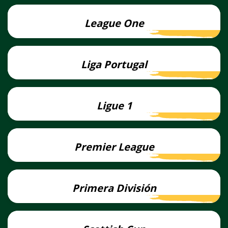
League One
Lees
meer
Liga Portugal
Lees
meer
Ligue 1
Lees
meer
Premier League
Lees
meer
Primera División
Lees
meer