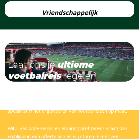
Lees
meer
Vriendschappelijk
Laat ons je
ultieme
voetbalreis
regelen
Bij Voetbal Retour zijn wij helemaal voetbalgek! Wij
hebben veel stadions en steden zelf bezocht en zijn dé
specialist in het organiseren van voetbalreizen op maat.
Wil jij van onze kennis en ervaring profiteren? Vraag dan
vrijblijvend een offerte aan en wij sturen je met veel