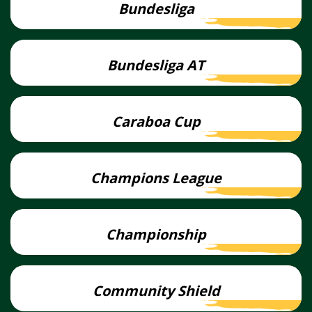
Bundesliga
Lees
meer
Bundesliga AT
Lees
meer
Caraboa Cup
Lees
meer
Champions League
Lees
meer
Championship
Lees
meer
Community Shield
Lees
meer