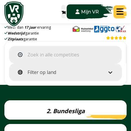
Tog
Mijn VR
Meer dan
17 jaar
ervaring
Wedstrijd
garantie
Zitplaats
garantie
Filter op land
2. Bundesliga
Lees
meer