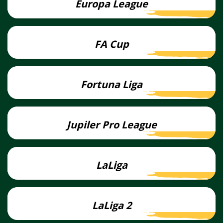
Europa League
Lees
meer
FA Cup
Lees
meer
Fortuna Liga
Lees
meer
Jupiler Pro League
Lees
meer
LaLiga
Lees
meer
LaLiga 2
Lees
meer