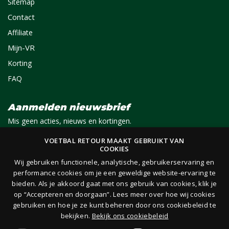
Sitemap
Contact
Affiliate
Mijn-VR
Korting
FAQ
Aanmelden nieuwsbrief
Mis geen acties, nieuws en kortingen.
VOETBAL RETOUR MAAKT GEBRUIKT VAN
COOKIES
E-mail
Aanmelden
Wij gebruiken functionele, analytische, gebruikerservaring en
performance cookies om je een geweldige website-ervaring te
bieden. Als je akkoord gaat met ons gebruik van cookies, klik je
Je ontvangt 1x per maand per e-mail van ons een nieuwsbrief op het door jou opgegeven
op “Accepteren en doorgaan”. Lees meer over hoe wij cookies
e-mailadres. Lees hier onze
privacy- en cookieverklaring.
gebruiken en hoe je ze kunt beheren door ons cookiebeleid te
bekijken.
Bekijk ons cookiebeleid