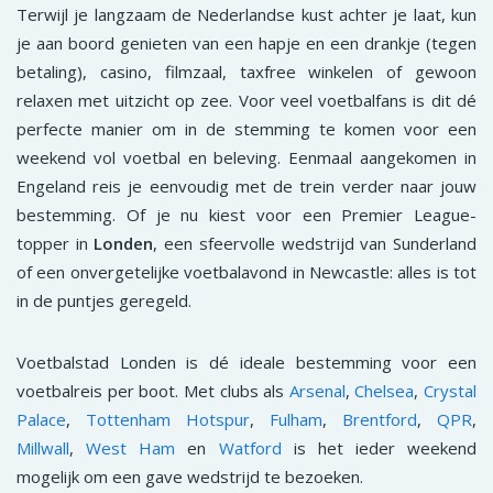
Terwijl je langzaam de Nederlandse kust achter je laat, kun
je aan boord genieten van een hapje en een drankje (tegen
betaling), casino, filmzaal, taxfree winkelen of gewoon
relaxen met uitzicht op zee. Voor veel voetbalfans is dit dé
perfecte manier om in de stemming te komen voor een
weekend vol voetbal en beleving. Eenmaal aangekomen in
Engeland reis je eenvoudig met de trein verder naar jouw
bestemming. Of je nu kiest voor een Premier League-
topper in
Londen
, een sfeervolle wedstrijd van Sunderland
of een onvergetelijke voetbalavond in Newcastle: alles is tot
in de puntjes geregeld.
Voetbalstad Londen is dé ideale bestemming voor een
voetbalreis per boot. Met clubs als
Arsenal
,
Chelsea
,
Crystal
Palace
,
Tottenham Hotspur
,
Fulham
,
Brentford
,
QPR
,
Millwall
,
West Ham
en
Watford
is het ieder weekend
mogelijk om een gave wedstrijd te bezoeken.