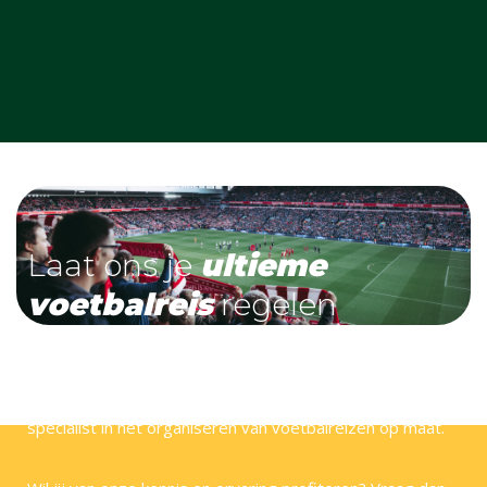
Laat ons je
ultieme
voetbalreis
regelen
Bij Voetbal Retour zijn wij helemaal voetbalgek! Wij
hebben veel stadions en steden zelf bezocht en zijn dé
specialist in het organiseren van voetbalreizen op maat.