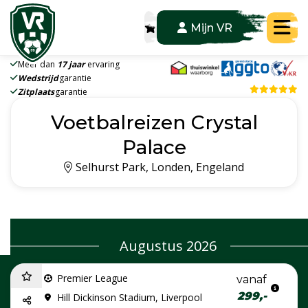
Tog
Mijn VR
Meer dan
17 jaar
ervaring
Wedstrijd
garantie
Zitplaats
garantie
Voetbalreizen Crystal
Palace
Selhurst Park, Londen, Engeland
Augustus 2026
Premier League
vanaf
299,-
Hill Dickinson Stadium, Liverpool