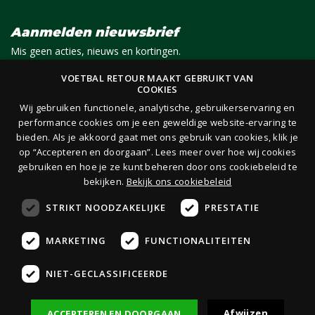
Aanmelden nieuwsbrief
Mis geen acties, nieuws en kortingen.
VOETBAL RETOUR MAAKT GEBRUIKT VAN
COOKIES
E-mail
Aanmelden
Wij gebruiken functionele, analytische, gebruikerservaring en
performance cookies om je een geweldige website-ervaring te
bieden. Als je akkoord gaat met ons gebruik van cookies, klik je
Je ontvangt 1x per maand per e-mail van ons een nieuwsbrief op het door jou opgegeven
op “Accepteren en doorgaan”. Lees meer over hoe wij cookies
e-mailadres. Lees hier onze
privacy- en cookieverklaring.
gebruiken en hoe je ze kunt beheren door ons cookiebeleid te
bekijken.
Bekijk ons cookiebeleid
STRIKT NOODZAKELIJKE
PRESTATIE
MARKETING
FUNCTIONALITEITEN
Veilig
boeken
NIET-GECLASSIFICEERDE
Veilig
betalen
Afwijzen
ACCEPTEREN EN DOORGAAN