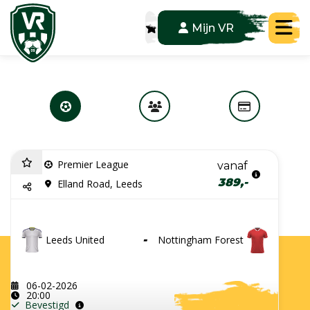
Tog
Mijn VR
Premier League
vanaf
389,-
Elland Road, Leeds
Leeds United
-
Nottingham Forest
06-02-2026
20:00
Bevestigd