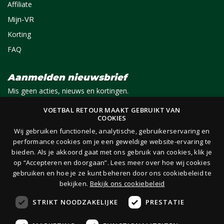
Affiliate
Mijn-VR
Korting
FAQ
Aanmelden nieuwsbrief
Mis geen acties, nieuws en kortingen.
VOETBAL RETOUR MAAKT GEBRUIKT VAN
COOKIES
E-mail
Aanmelden
Wij gebruiken functionele, analytische, gebruikerservaring en
performance cookies om je een geweldige website-ervaring te
bieden. Als je akkoord gaat met ons gebruik van cookies, klik je
Je ontvangt 1x per maand per e-mail van ons een nieuwsbrief op het door jou opgegeven
op “Accepteren en doorgaan”. Lees meer over hoe wij cookies
e-mailadres. Lees hier onze
privacy- en cookieverklaring.
gebruiken en hoe je ze kunt beheren door ons cookiebeleid te
bekijken.
Bekijk ons cookiebeleid
STRIKT NOODZAKELIJKE
PRESTATIE