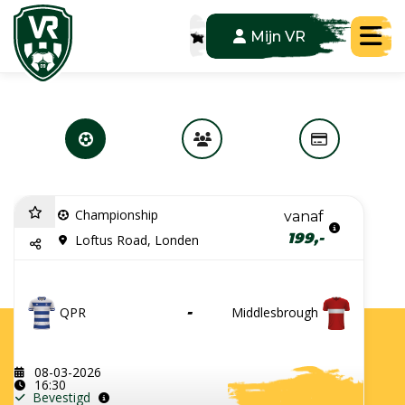
Tog
Mijn VR
Championship
vanaf
199,-
Loftus Road, Londen
QPR
-
Middlesbrough
08-03-2026
16:30
Bevestigd