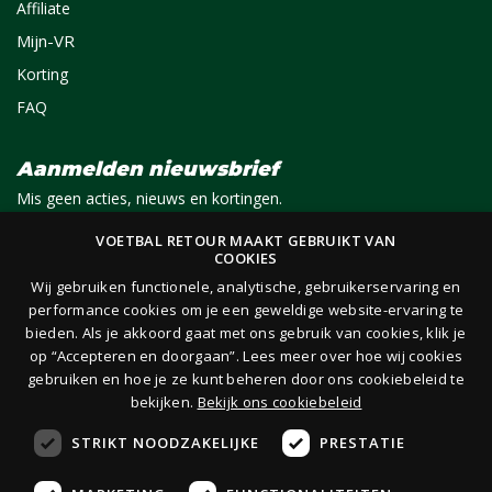
Affiliate
Mijn-VR
Korting
FAQ
Aanmelden nieuwsbrief
Mis geen acties, nieuws en kortingen.
VOETBAL RETOUR MAAKT GEBRUIKT VAN
COOKIES
E-mail
Aanmelden
Wij gebruiken functionele, analytische, gebruikerservaring en
performance cookies om je een geweldige website-ervaring te
bieden. Als je akkoord gaat met ons gebruik van cookies, klik je
Je ontvangt 1x per maand per e-mail van ons een nieuwsbrief op het door jou opgegeven
op “Accepteren en doorgaan”. Lees meer over hoe wij cookies
e-mailadres. Lees hier onze
privacy- en cookieverklaring.
gebruiken en hoe je ze kunt beheren door ons cookiebeleid te
bekijken.
Bekijk ons cookiebeleid
STRIKT NOODZAKELIJKE
PRESTATIE