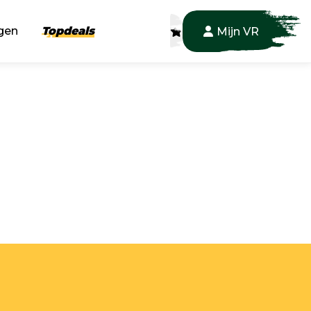
gen
Topdeals
Mijn VR