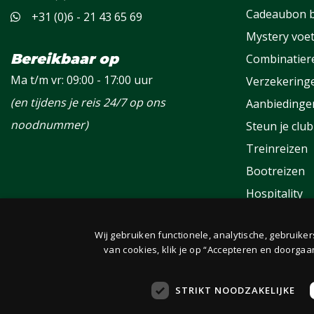
Cadeaubon b
+31 (0)6 - 21 43 65 69
Mystery voet
Bereikbaar op
Combinatier
Ma t/m vr: 09:00 - 17:00 uur
Verzekering
(en tijdens je reis 24/7 op ons
Aanbiedinge
noodnummer)
Steun je club
Treinreizen
Bootreizen
Hospitality
Groepen
Wij gebruiken functionele, analytische, gebruike
Fanclub
van cookies, klik je op “Accepteren en doorgaa
STRIKT NOODZAKELIJKE