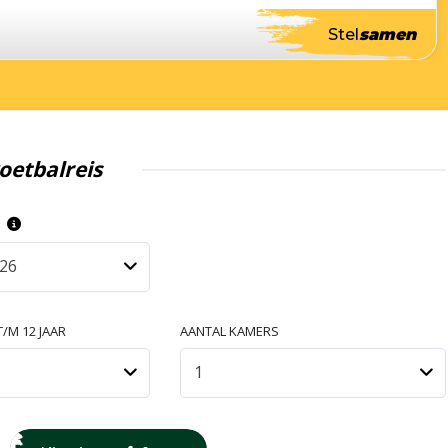
Stel
samen
oetbalreis
S
026
/M 12 JAAR
AANTAL KAMERS
1