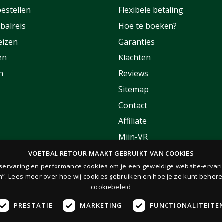
estellen
Flexibele betaling
balreis
Hoe te boeken?
eizen
Garanties
en
Klachten
n
Reviews
Sitemap
Contact
Affiliate
Mijn-VR
Korting
VOETBAL RETOUR MAAKT GEBRUIKT VAN COOKIES
rservaring en performance cookies om je een geweldige website-ervari
FAQ
n”. Lees meer over hoe wij cookies gebruiken en hoe je ze kunt behere
cookiebeleid
PRESTATIE
MARKETING
FUNCTIONALITEITE