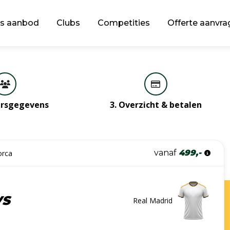
s aanbod
Clubs
Competities
Offerte aanvra
gersgegevens
3. Overzicht & betalen
vanaf
499,-
orca
VS
Real Madrid