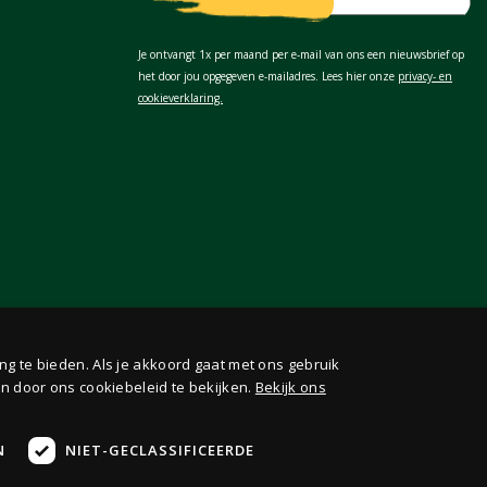
Je ontvangt 1x per maand per e-mail van ons een nieuwsbrief op
het door jou opgegeven e-mailadres. Lees hier onze
privacy- en
cookieverklaring.
ng te bieden. Als je akkoord gaat met ons gebruik
n door ons cookiebeleid te bekijken.
Bekijk ons
N
NIET-GECLASSIFICEERDE