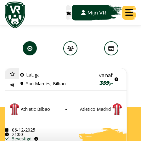
Tog
Mijn VR
LaLiga
vanaf
359,-
San Mamés, Bilbao
Athletic Bilbao
-
Atletico Madrid
06-12-2025
21:00
Bevestigd