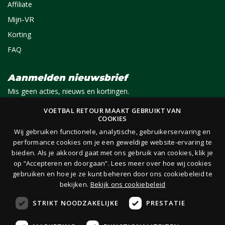
Affiliate
Mijn-VR
Korting
FAQ
Aanmelden nieuwsbrief
Mis geen acties, nieuws en kortingen.
VOETBAL RETOUR MAAKT GEBRUIKT VAN
COOKIES
E-mail
Aanmelden
Wij gebruiken functionele, analytische, gebruikerservaring en
performance cookies om je een geweldige website-ervaring te
bieden. Als je akkoord gaat met ons gebruik van cookies, klik je
Je ontvangt 1x per maand per e-mail van ons een nieuwsbrief op het door jou opgegeven
op “Accepteren en doorgaan”. Lees meer over hoe wij cookies
e-mailadres. Lees hier onze
privacy- en cookieverklaring.
gebruiken en hoe je ze kunt beheren door ons cookiebeleid te
bekijken.
Bekijk ons cookiebeleid
STRIKT NOODZAKELIJKE
PRESTATIE