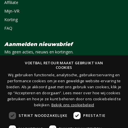
Affiliate
Mijn-VR
Korting
FAQ
Aanmelden nieuwsbrief
Mis geen acties, nieuws en kortingen.
VOETBAL RETOUR MAAKT GEBRUIKT VAN
COOKIES
E-mail
Aanmelden
Wij gebruiken functionele, analytische, gebruikerservaring en
performance cookies om je een geweldige website-ervaring te
bieden. Als je akkoord gaat met ons gebruik van cookies, klik je
Je ontvangt 1x per maand per e-mail van ons een nieuwsbrief op het door jou opgegeven
op “Accepteren en doorgaan”. Lees meer over hoe wij cookies
e-mailadres. Lees hier onze
privacy- en cookieverklaring.
gebruiken en hoe je ze kunt beheren door ons cookiebeleid te
bekijken.
Bekijk ons cookiebeleid
STRIKT NOODZAKELIJKE
PRESTATIE