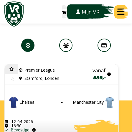
Tog
Mijn VR
Premier League
vanaf
589,-
Stamford, Londen
Chelsea
-
Manchester City
12-04-2026
16:30
Bevestigd