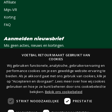
Affiliate
Mijn-VR
Korting
FAQ
Aanmelden nieuwsbrief
Mis geen acties, nieuws en kortingen.
VOETBAL RETOUR MAAKT GEBRUIKT VAN
COOKIES
E-mail
Aanmelden
Wij gebruiken functionele, analytische, gebruikerservaring en
performance cookies om je een geweldige website-ervaring te
bieden. Als je akkoord gaat met ons gebruik van cookies, klik je
Je ontvangt 1x per maand per e-mail van ons een nieuwsbrief op het door jou opgegeven
op “Accepteren en doorgaan”. Lees meer over hoe wij cookies
e-mailadres. Lees hier onze
privacy- en cookieverklaring.
gebruiken en hoe je ze kunt beheren door ons cookiebeleid te
bekijken.
Bekijk ons cookiebeleid
STRIKT NOODZAKELIJKE
PRESTATIE