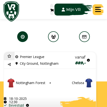
Tog
Mijn VR
Premier League
vanaf
889,-
City Ground, Nottingham
Nottingham Forest
-
Chelsea
18-10-2025
12:30
Bevestigd