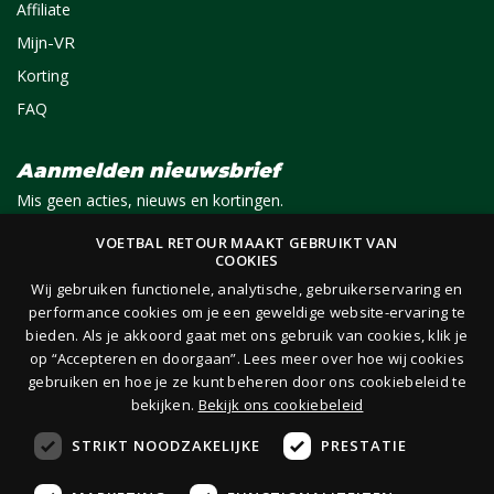
Affiliate
Mijn-VR
Korting
FAQ
Aanmelden nieuwsbrief
Mis geen acties, nieuws en kortingen.
VOETBAL RETOUR MAAKT GEBRUIKT VAN
COOKIES
E-mail
Aanmelden
Wij gebruiken functionele, analytische, gebruikerservaring en
performance cookies om je een geweldige website-ervaring te
bieden. Als je akkoord gaat met ons gebruik van cookies, klik je
Je ontvangt 1x per maand per e-mail van ons een nieuwsbrief op het door jou opgegeven
op “Accepteren en doorgaan”. Lees meer over hoe wij cookies
e-mailadres. Lees hier onze
privacy- en cookieverklaring.
gebruiken en hoe je ze kunt beheren door ons cookiebeleid te
bekijken.
Bekijk ons cookiebeleid
STRIKT NOODZAKELIJKE
PRESTATIE