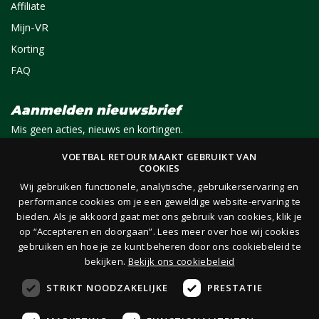
Affiliate
Mijn-VR
Korting
FAQ
Aanmelden nieuwsbrief
Mis geen acties, nieuws en kortingen.
VOETBAL RETOUR MAAKT GEBRUIKT VAN
COOKIES
E-mail
Aanmelden
Wij gebruiken functionele, analytische, gebruikerservaring en
performance cookies om je een geweldige website-ervaring te
bieden. Als je akkoord gaat met ons gebruik van cookies, klik je
Je ontvangt 1x per maand per e-mail van ons een nieuwsbrief op het door jou opgegeven
op “Accepteren en doorgaan”. Lees meer over hoe wij cookies
e-mailadres. Lees hier onze
privacy- en cookieverklaring.
gebruiken en hoe je ze kunt beheren door ons cookiebeleid te
bekijken.
Bekijk ons cookiebeleid
STRIKT NOODZAKELIJKE
PRESTATIE