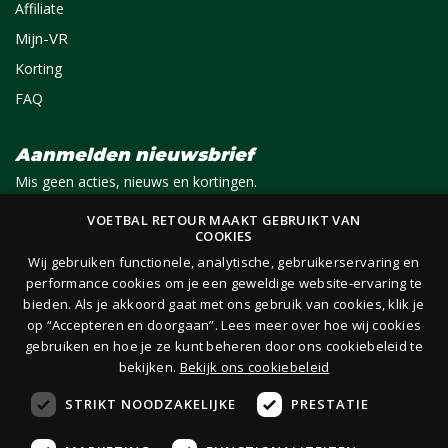
Affiliate
Mijn-VR
Korting
FAQ
Aanmelden nieuwsbrief
Mis geen acties, nieuws en kortingen.
VOETBAL RETOUR MAAKT GEBRUIKT VAN
COOKIES
E-mail
Aanmelden
Wij gebruiken functionele, analytische, gebruikerservaring en
performance cookies om je een geweldige website-ervaring te
bieden. Als je akkoord gaat met ons gebruik van cookies, klik je
Je ontvangt 1x per maand per e-mail van ons een nieuwsbrief op het door jou opgegeven
op “Accepteren en doorgaan”. Lees meer over hoe wij cookies
e-mailadres. Lees hier onze
privacy- en cookieverklaring.
gebruiken en hoe je ze kunt beheren door ons cookiebeleid te
bekijken.
Bekijk ons cookiebeleid
STRIKT NOODZAKELIJKE
PRESTATIE