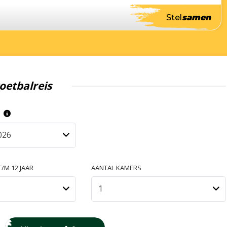
Stel
samen
oetbalreis
S
026
/M 12 JAAR
AANTAL KAMERS
1