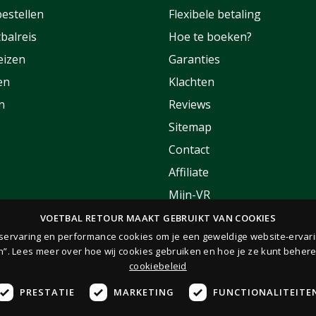
estellen
Flexibele betaling
balreis
Hoe te boeken?
eizen
Garanties
en
Klachten
n
Reviews
Sitemap
Contact
Affiliate
Mijn-VR
Korting
VOETBAL RETOUR MAAKT GEBRUIKT VAN COOKIES
rservaring en performance cookies om je een geweldige website-ervari
FAQ
n”. Lees meer over hoe wij cookies gebruiken en hoe je ze kunt behere
cookiebeleid
PRESTATIE
MARKETING
FUNCTIONALITEITE