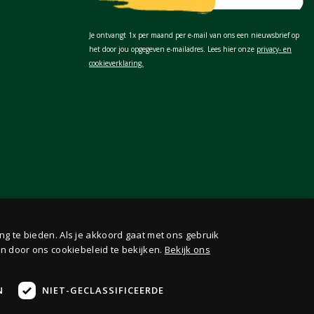
Je ontvangt 1x per maand per e-mail van ons een nieuwsbrief op
het door jou opgegeven e-mailadres. Lees hier onze
privacy- en
cookieverklaring.
ng te bieden. Als je akkoord gaat met ons gebruik
n door ons cookiebeleid te bekijken.
Bekijk ons
N
NIET-GECLASSIFICEERDE