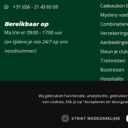
Cadeaubon b
+31 (0)6 - 21 43 65 69
Mystery voet
Bereikbaar op
Combinatier
Ma t/m vr: 09:00 - 17:00 uur
Verzekering
(en tijdens je reis 24/7 op ons
Aanbiedinge
noodnummer)
Steun je club
Treinreizen
Bootreizen
Hospitality
Groepen
Wij gebruiken functionele, analytische, gebruike
Fanclub
van cookies, klik je op “Accepteren en doorgaa
STRIKT NOODZAKELIJKE