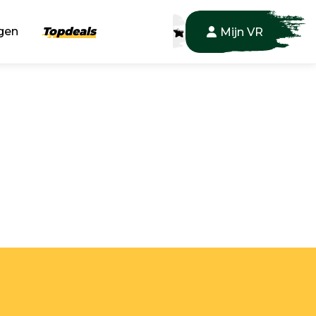
gen
Topdeals
Mijn VR