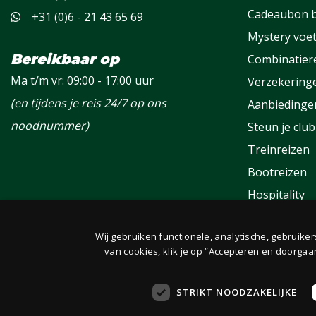
Cadeaubon b
+31 (0)6 - 21 43 65 69
Mystery voet
Bereikbaar op
Combinatier
Ma t/m vr: 09:00 - 17:00 uur
Verzekering
(en tijdens je reis 24/7 op ons
Aanbiedinge
noodnummer)
Steun je club
Treinreizen
Bootreizen
Hospitality
Groepen
Wij gebruiken functionele, analytische, gebruike
Fanclub
van cookies, klik je op “Accepteren en doorgaa
STRIKT NOODZAKELIJKE