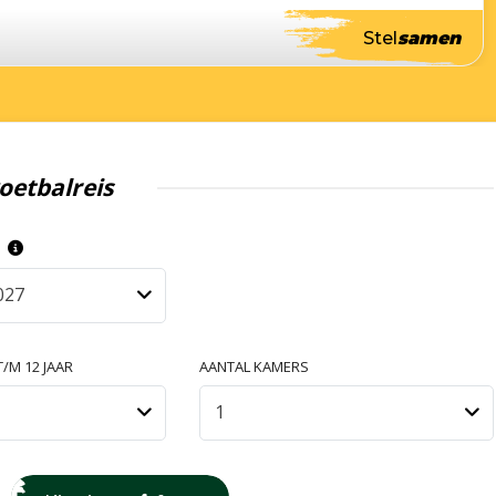
Stel
samen
oetbalreis
S
027
/M 12 JAAR
AANTAL KAMERS
1