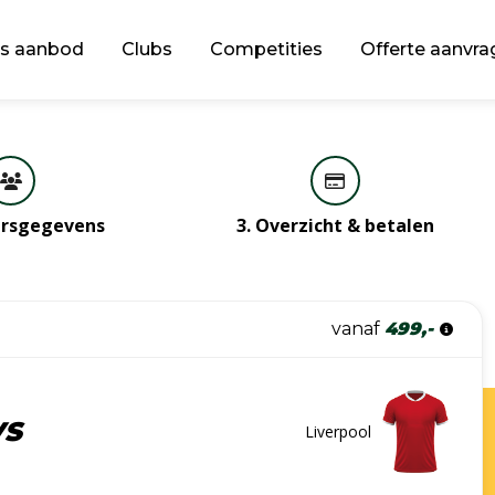
s aanbod
Clubs
Competities
Offerte aanvra
gersgegevens
3. Overzicht & betalen
vanaf
499,-
VS
Liverpool