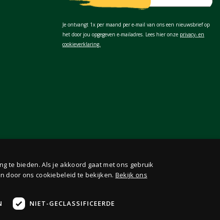
Je ontvangt 1x per maand per e-mail van ons een nieuwsbrief op
het door jou opgegeven e-mailadres. Lees hier onze
privacy- en
cookieverklaring.
ng te bieden. Als je akkoord gaat met ons gebruik
n door ons cookiebeleid te bekijken.
Bekijk ons
N
NIET-GECLASSIFICEERDE