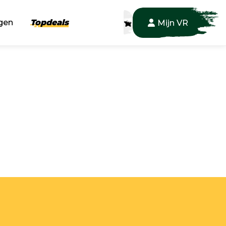
gen
Topdeals
Mijn VR