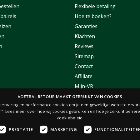
estellen
Flexibele betaling
balreis
Hoe te boeken?
eizen
Garanties
en
Klachten
n
Reviews
Sitemap
Contact
Affiliate
Mijn-VR
Korting
VOETBAL RETOUR MAAKT GEBRUIKT VAN COOKIES
rservaring en performance cookies om je een geweldige website-ervari
FAQ
n”. Lees meer over hoe wij cookies gebruiken en hoe je ze kunt behere
cookiebeleid
PRESTATIE
MARKETING
FUNCTIONALITEITE