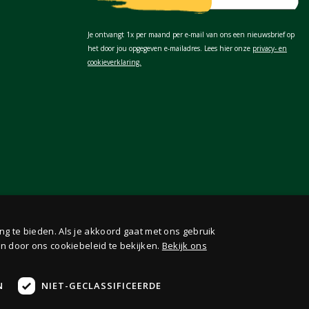
Je ontvangt 1x per maand per e-mail van ons een nieuwsbrief op
het door jou opgegeven e-mailadres. Lees hier onze
privacy- en
cookieverklaring.
ng te bieden. Als je akkoord gaat met ons gebruik
n door ons cookiebeleid te bekijken.
Bekijk ons
N
NIET-GECLASSIFICEERDE