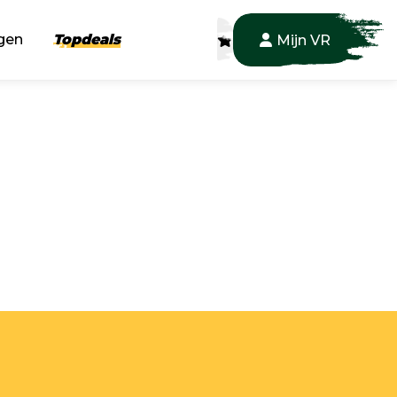
gen
Topdeals
Mijn VR