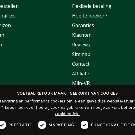
estellen
Flexibele betaling
balreis
Hoe te boeken?
eizen
Garanties
en
Klachten
n
Reviews
Sitemap
Contact
Affiliate
Mijn-VR
Korting
VOETBAL RETOUR MAAKT GEBRUIKT VAN COOKIES
rservaring en performance cookies om je een geweldige website-ervari
FAQ
n”. Lees meer over hoe wij cookies gebruiken en hoe je ze kunt behere
cookiebeleid
PRESTATIE
MARKETING
FUNCTIONALITEITE