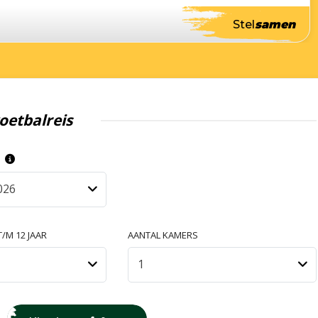
Stel
samen
oetbalreis
S
026
/M 12 JAAR
AANTAL KAMERS
1