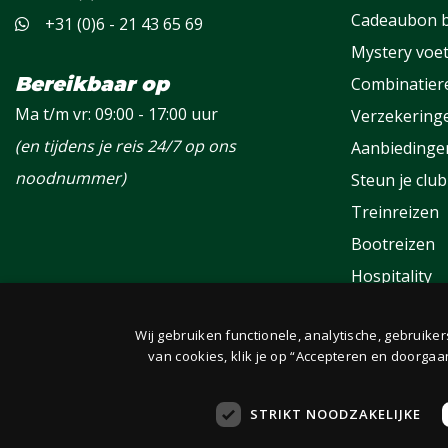
Cadeaubon b
+31 (0)6 - 21 43 65 69
Mystery voet
Bereikbaar op
Combinatier
Ma t/m vr: 09:00 - 17:00 uur
Verzekering
(en tijdens je reis 24/7 op ons
Aanbiedinge
noodnummer)
Steun je club
Treinreizen
Bootreizen
Hospitality
Groepen
Wij gebruiken functionele, analytische, gebruike
Fanclub
van cookies, klik je op “Accepteren en doorgaa
STRIKT NOODZAKELIJKE