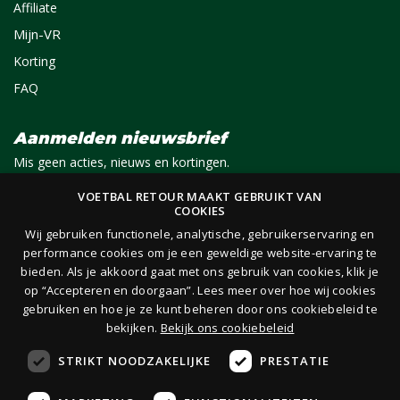
Affiliate
Mijn-VR
Korting
FAQ
Aanmelden nieuwsbrief
Mis geen acties, nieuws en kortingen.
VOETBAL RETOUR MAAKT GEBRUIKT VAN
COOKIES
E-mail
Aanmelden
Wij gebruiken functionele, analytische, gebruikerservaring en
performance cookies om je een geweldige website-ervaring te
bieden. Als je akkoord gaat met ons gebruik van cookies, klik je
Je ontvangt 1x per maand per e-mail van ons een nieuwsbrief op het door jou opgegeven
op “Accepteren en doorgaan”. Lees meer over hoe wij cookies
e-mailadres. Lees hier onze
privacy- en cookieverklaring.
gebruiken en hoe je ze kunt beheren door ons cookiebeleid te
bekijken.
Bekijk ons cookiebeleid
STRIKT NOODZAKELIJKE
PRESTATIE