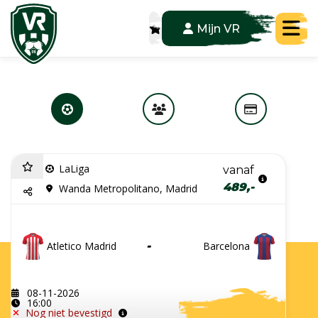
Tog
Mijn VR
LaLiga
vanaf
489,-
Wanda Metropolitano, Madrid
Atletico Madrid
-
Barcelona
08-11-2026
16:00
Nog niet bevestigd