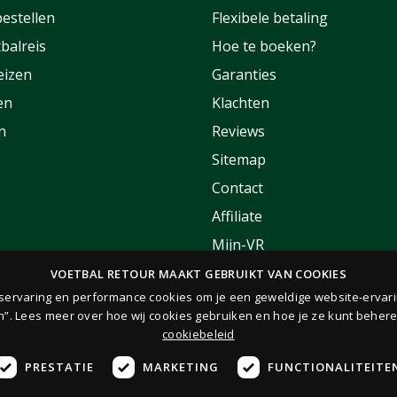
estellen
Flexibele betaling
balreis
Hoe te boeken?
eizen
Garanties
en
Klachten
n
Reviews
Sitemap
Contact
Affiliate
Mijn-VR
Korting
VOETBAL RETOUR MAAKT GEBRUIKT VAN COOKIES
rservaring en performance cookies om je een geweldige website-ervari
FAQ
n”. Lees meer over hoe wij cookies gebruiken en hoe je ze kunt behere
cookiebeleid
PRESTATIE
MARKETING
FUNCTIONALITEITE