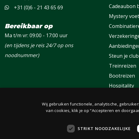
Cadeaubon b
+31 (0)6 - 21 43 65 69
Mystery voet
Bereikbaar op
Combinatier
Ma t/m vr: 09:00 - 17:00 uur
Verzekering
(en tijdens je reis 24/7 op ons
Aanbiedinge
noodnummer)
Steun je club
Treinreizen
Bootreizen
Hospitality
Groepen
Wij gebruiken functionele, analytische, gebruike
Fanclub
van cookies, klik je op “Accepteren en doorgaa
STRIKT NOODZAKELIJKE