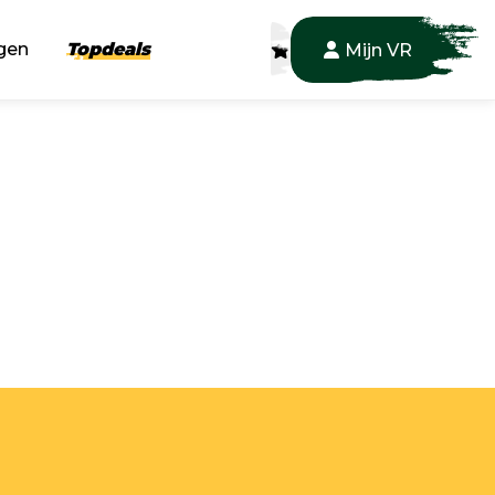
gen
Topdeals
Mijn VR