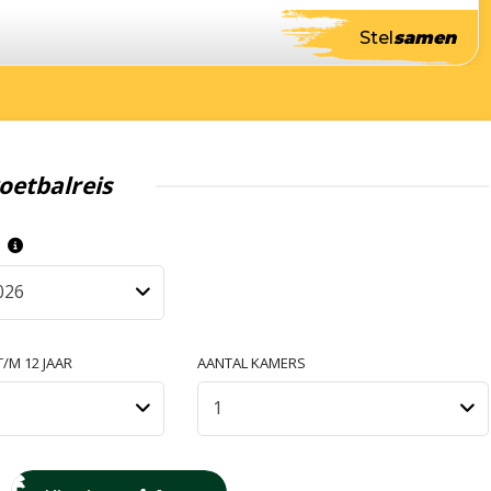
Stel
samen
oetbalreis
S
026
/M 12 JAAR
AANTAL KAMERS
1