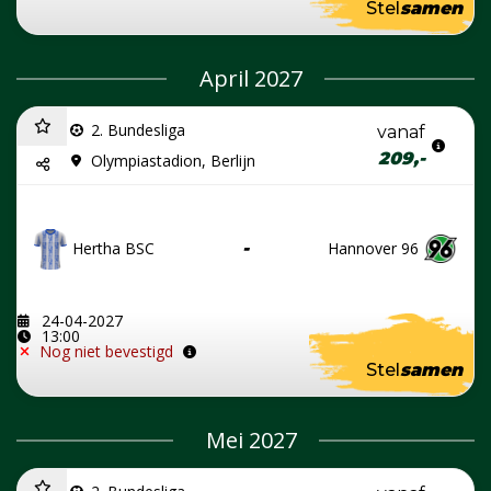
Stel
samen
April 2027
2. Bundesliga
vanaf
209,-
Olympiastadion, Berlijn
Hertha BSC
-
Hannover 96
24-04-2027
13:00
Nog niet bevestigd
Stel
samen
Mei 2027