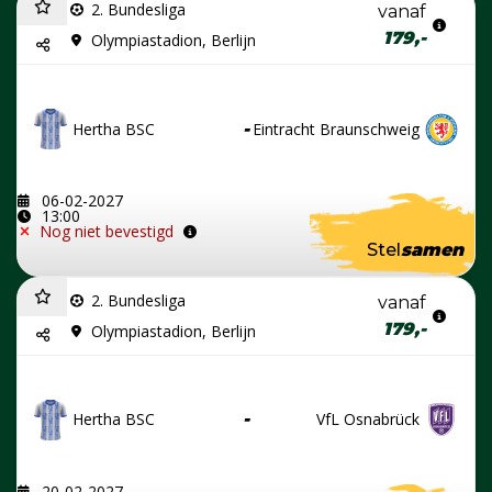
2. Bundesliga
vanaf
179,-
Olympiastadion, Berlijn
Hertha BSC
-
Eintracht Braunschweig
06-02-2027
13:00
Nog niet bevestigd
Stel
samen
2. Bundesliga
vanaf
179,-
Olympiastadion, Berlijn
Hertha BSC
-
VfL Osnabrück
20-02-2027