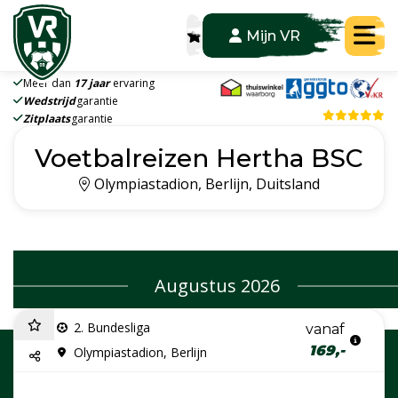
Tog
Mijn VR
Meer dan
17 jaar
ervaring
Wedstrijd
garantie
Zitplaats
garantie
Voetbalreizen Hertha BSC
Olympiastadion, Berlijn, Duitsland
Augustus 2026
2. Bundesliga
vanaf
169,-
Olympiastadion, Berlijn