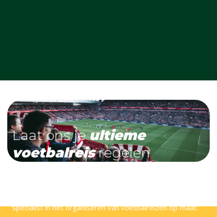
Laat ons je
ultieme
voetbalreis
regelen
Bij Voetbal Retour zijn wij helemaal voetbalgek! Wij
hebben veel stadions en steden zelf bezocht en zijn dé
specialist in het organiseren van voetbalreizen op maat.