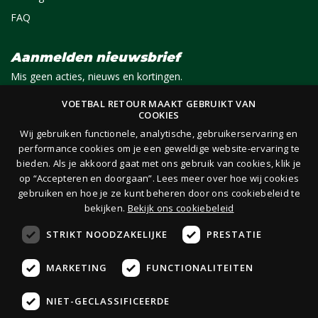
FAQ
Aanmelden nieuwsbrief
Mis geen acties, nieuws en kortingen.
VOETBAL RETOUR MAAKT GEBRUIKT VAN
COOKIES
E-mail
Aanmelden
Wij gebruiken functionele, analytische, gebruikerservaring en
performance cookies om je een geweldige website-ervaring te
bieden. Als je akkoord gaat met ons gebruik van cookies, klik je
Je ontvangt 1x per maand per e-mail van ons een nieuwsbrief op het door jou opgegeven
op “Accepteren en doorgaan”. Lees meer over hoe wij cookies
e-mailadres. Lees hier onze
privacy- en cookieverklaring.
gebruiken en hoe je ze kunt beheren door ons cookiebeleid te
bekijken.
Bekijk ons cookiebeleid
STRIKT NOODZAKELIJKE
PRESTATIE
MARKETING
FUNCTIONALITEITEN
Veilig
boeken
NIET-GECLASSIFICEERDE