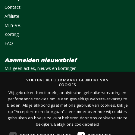
Contact
Affiliate
Mijn-VR
Korting
FAQ
Aanmelden nieuwsbrief
Mis geen acties, nieuws en kortingen.
VOETBAL RETOUR MAAKT GEBRUIKT VAN
COOKIES
E-mail
Aanmelden
Wij gebruiken functionele, analytische, gebruikerservaring en
performance cookies om je een geweldige website-ervaring te
bieden. Als je akkoord gaat met ons gebruik van cookies, klik je
Je ontvangt 1x per maand per e-mail van ons een nieuwsbrief op het door jou opgegeven
op “Accepteren en doorgaan”. Lees meer over hoe wij cookies
e-mailadres. Lees hier onze
privacy- en cookieverklaring.
gebruiken en hoe je ze kunt beheren door ons cookiebeleid te
bekijken.
Bekijk ons cookiebeleid