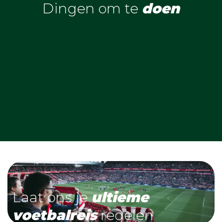
Dingen om te
doen
Laat ons je
ultieme
voetbalreis
regelen