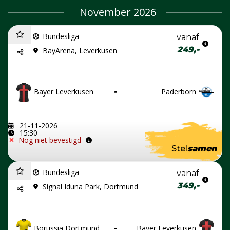
November 2026
Bundesliga
vanaf
249,-
BayArena, Leverkusen
Bayer Leverkusen
-
Paderborn
21-11-2026
15:30
Nog niet bevestigd
Stel
samen
Bundesliga
vanaf
349,-
Signal Iduna Park, Dortmund
Borussia Dortmund
-
Bayer Leverkusen