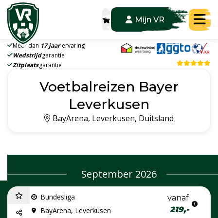
Tog
Mijn VR
Meer dan
17 jaar
ervaring
Wedstrijd
garantie
Zitplaats
garantie
Voetbalreizen Bayer
Leverkusen
BayArena, Leverkusen, Duitsland
September 2026
Bundesliga
vanaf
219,-
BayArena, Leverkusen